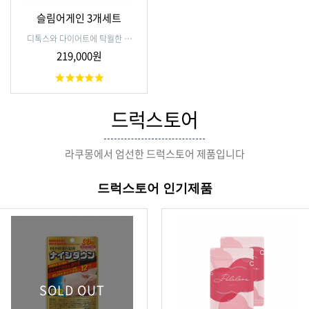
슬림어게인 3개세트
디톡스와 다이어트에 탁월한 효
과가 입증된 성분(왕겨숯, 산호
219,000원
수소)의 고함량, 고배합 일본의
200여년의 앞선 기초과학을 기
초로 연구, 극한의 효능을 끌어
낸 제품 고순도수소로 안티에이
드럭스토어
징, 산호수소가 몸을 태초의 상
태로 환원, 활성산소 제거, 칼슘
부족해소, 장내노폐물 디톡싱에
전례없는 효과를 보여주고 있는
라쿠몽에서 엄선한 드럭스토어 제품입니다
제품
드럭스토어 인기제품
SOLD OUT