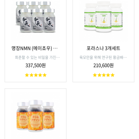
명장NMN (메이쵸우) 6개
포라스나 3개세트
세트
회춘할 수 있는 비밀을 가진
육모만을 위해 연구된 황금배합,
NMN 성분 서플리먼트
포라스나 270정
337,500원
210,600원