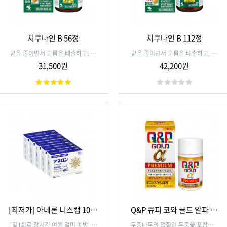
치쿠나인 B 56정
치쿠나인 B 112정
균을 줄이면서 고름을 배출하고, 코
균을 줄이면서 고름을 배출하고, 코
막힘을 편안하게 하며, 축농증.부비
막힘을 편안하게 하며, 축농증.부비
31,500원
42,200원
동염을 개선해 나가는 내복약 입니
동염을 개선해 나가는 내복약 입니
다.
다.
[최저가] 아네론 니스캡 10캡
Q&P 큐피 코와 골드 알파 프
슐 (5개세트)
리미엄 280정
1일1회로 장시간 여행 멀미 예방. 위
두충나무의 껍질인 두충을 포함한 5