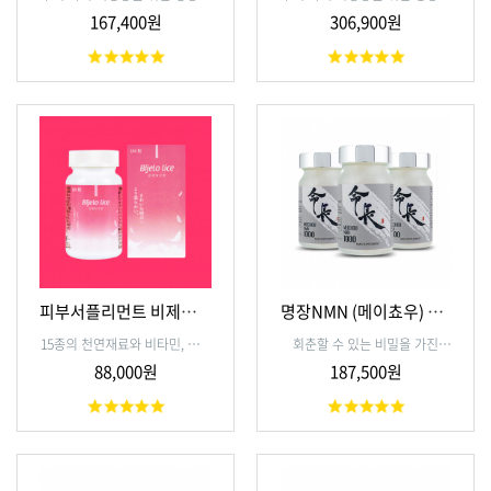
플리먼트, 카도알라!
플리먼트, 카도알라!
167,400원
306,900원
피부서플리먼트 비제로리
명장NMN (메이쵸우) 3개
세
세트
15종의 천연재료와 비타민, 아미
회춘할 수 있는 비밀을 가진
노산까지! 아끼지않은 피부서플
NMN 성분 서플리먼트
88,000원
187,500원
리먼트