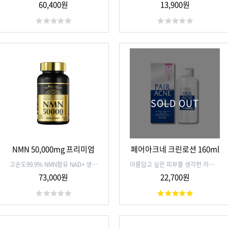
농도를 유지하기 위해 800μg의 엽산
B2를 추가한 보충제입니다.
60,400원
13,900원
을 함유. 임신 초기 태아 발달 지원
및 빈혈 예방서플리먼트
SOLD OUT
NMN 50,000mg 프리미엄
페어아크네 크린로션 160ml
고순도99.9% NMN함유 NAD+ 생성
아름답고 싶은 피부를 생각한 저자극
촉진 노화 방지·에너지 증진·세포
성 피부 트러블 여드름 예방 약용 화
73,000원
22,700원
회복 지원 프리미엄 안티에이징 서플
장수.
리먼트