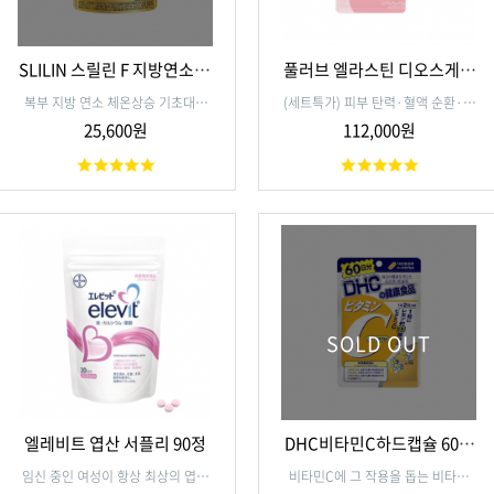
SLILIN 스릴린 F 지방연소 복
풀러브 엘라스틴 디오스게닌
부다이어트 90정
15일분(15정) (2개세트)
복부 지방 연소 체온상승 기초대사
(세트특가) 피부 탄력·혈액 순환·호
촉진 혈액순환 개선 기능성 스릴린에
르몬 균형 가슴탄력에도 좋은 여성미
25,600원
112,000원
프
용영양제
SOLD OUT
엘레비트 엽산 서플리 90정
DHC비타민C하드캡슐 60일
분(120정)
임신 중인 여성이 항상 최상의 엽산
비타민C에 그 작용을 돕는 비타민