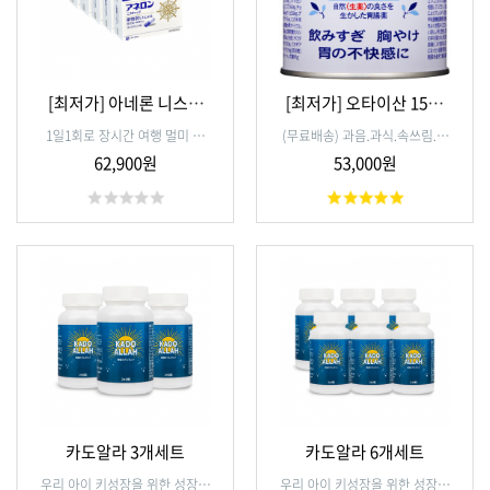
[최저가] 아네론 니스캡
[최저가] 오타이산 150g
10캡슐 (5개세트)
(3개세트)
1일1회로 장시간 여행 멀미 예
(무료배송) 과음.과식.속쓰림.불
방. 위장에 직접 작용해 멀미에
쾌감.위통.소화불량,위산과다,식
62,900원
53,000원
탁월한 효과를 발군합니다
욕부진.위복부팽만감,구토를 빠
르게 해결
카도알라 3개세트
카도알라 6개세트
우리 아이 키성장을 위한 성장서
우리 아이 키성장을 위한 성장서