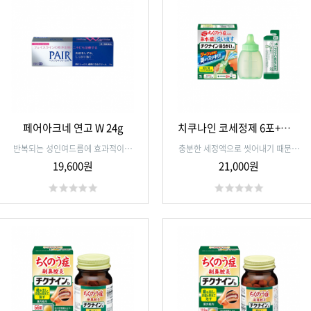
페어아크네 연고 W 24g
치쿠나인 코세정제 6포+전용
용기
반복되는 성인여드름에 효과적이며
충분한 세정액으로 씻어내기 때문에
염증을 가라앉히고 여드름을 치료하
씻어내기 어려운 콧물,고름을 확실하
19,600원
21,000원
는 약. 염증을 일으켜 좀처럼 낫지않
게 씻어낼수 있습니다, 무리없이 사
는 여드름이나 모공이 막혀 딱딱해진
용할 수 있는 샤워 타입이므로 코 가
여드름에 좋습니다
글을 싫어하는 분도 쉽게 할 수 있습
니다