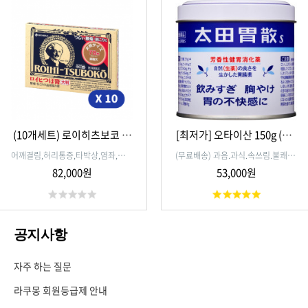
(10개세트) 로이히츠보코 동
[최저가] 오타이산 150g (3개
전파스 대형 78매입
세트)
어깨결림,허리통증,타박상,염좌,관절
(무료배송) 과음.과식.속쓰림.불쾌감.
통,근육통,근육피로,가벼운동상에 탁
위통.소화불량,위산과다,식욕부진.위
82,000원
53,000원
월
복부팽만감,구토를 빠르게 해결
공지사항
자주 하는 질문
라쿠몽 회원등급제 안내