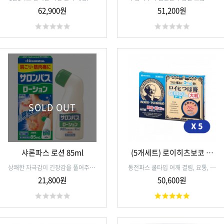
장에 직접 작용해 멀미에 탁월한 효
종의 비타민을 함유해 기력회복,피로
62,900원
51,200원
과를 발군합니다
회복,허약체질.육체피로,식욕부진 및
임신수유기에 영양을 공급해주는 피
로회복의 절대강자로 유명 합니다.
SOLD OUT
샤론파스 로션 85ml
(5개세트) 로이히츠보코 동
전파스 쿨타입 대형 78매입
상쾌한 자극감이 긴장감을 풀어주며,
동전파스 쿨타입 어깨 결림, 요통, 관
붙이는 파스보다 넓게 도포 할 수 있
절통, 근육통, 근육피로,타박상,염좌
21,800원
50,600원
습니다. 냄새걱정이 없는 미향성이므
에
로 외출시에도 안심.