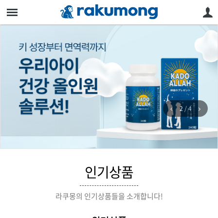
2
/
4
무료배송안내_
카도알라
명장
비제로리세
모바일
인기상품
라쿠몽의 인기상품들을 소개합니다!