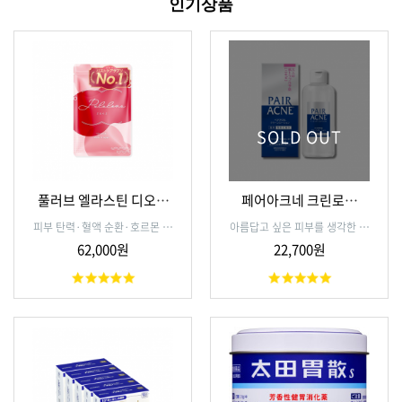
인기상품
SOLD OUT
풀러브 엘라스틴 디오스
페어아크네 크린로션
게닌 15일분(15정)
160ml
피부 탄력·혈액 순환·호르몬 균
아름답고 싶은 피부를 생각한 저
형 지원 가슴탄력에서도 좋은 여
자극성 피부 트러블 여드름 예방
62,000원
22,700원
성뷰티영양제
약용 화장수.